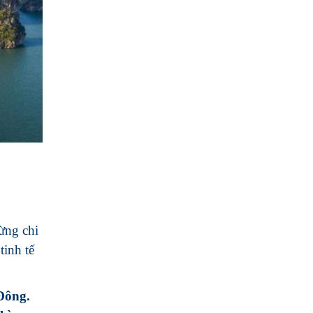
ừng chi
tinh tế
Đông.