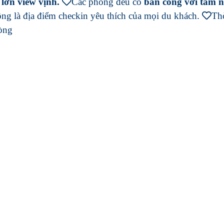
lớn view vịnh.
Các phòng đều có
ban công với tầm n
ộng là địa điểm checkin yêu thích của mọi du khách.
Thờ
hòng