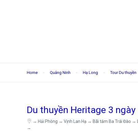
Home
Quảng Ninh
Hạ Long
Tour Du thuyền
Du thuyền Heritage 3 ngày
→ Hải Phòng → Vịnh Lan Hạ → Bãi tắm Ba Trái Đào → 
→