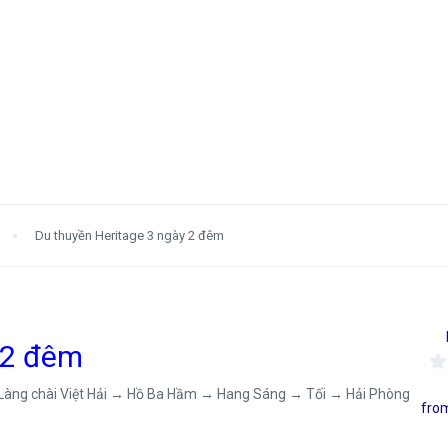
Du thuyền Heritage 3 ngày 2 đêm
 2 đêm
Làng chài Việt Hải → Hồ Ba Hầm → Hang Sáng → Tối → Hải Phòng
fro