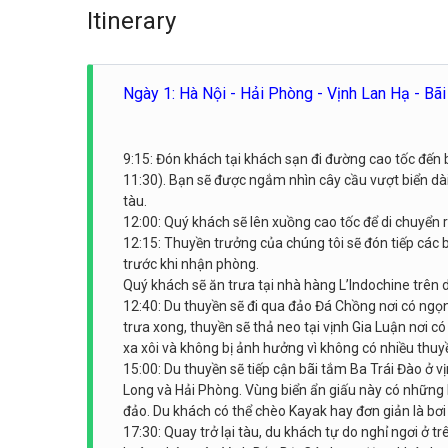
Itinerary
Ngày 1: Hà Nội - Hải Phòng - Vịnh Lan Hạ - Bãi
9:15: Đón khách tại khách sạn đi đường cao tốc đến b
11:30). Bạn sẽ được ngắm nhìn cây cầu vượt biển dà
tàu.
12:00: Quý khách sẽ lên xuồng cao tốc để di chuyển
12:15: Thuyền trưởng của chúng tôi sẽ đón tiếp các
trước khi nhận phòng.
Quý khách sẽ ăn trưa tại nhà hàng L’Indochine trên 
12:40: Du thuyền sẽ đi qua đảo Đá Chồng nơi có ngọ
trưa xong, thuyền sẽ thả neo tại vịnh Gia Luận nơi 
xa xôi và không bị ảnh hưởng vì không có nhiều thuyề
15:00: Du thuyền sẽ tiếp cận bãi tắm Ba Trái Đào ở v
Long và Hải Phòng. Vùng biển ẩn giấu này có những 
đảo. Du khách có thể chèo Kayak hay đơn giản là bơi
17:30: Quay trở lại tàu, du khách tự do nghỉ ngơi ở 