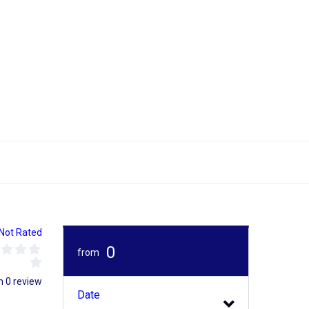
Not Rated
0
from
m 0 review
Date