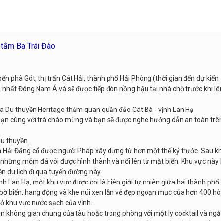
 tắm Ba Trái Đào
ến phà Gót, thị trấn Cát Hải, thành phố Hải Phòng (thời gian đến dự kiến
i nhất Đông Nam Á và sẽ được tiếp đón nồng hậu tại nhà chờ trước khi lê
 ra Du thuyền Heritage thăm quan quần đảo Cát Bà - vịnh Lan Hạ
 bạn cùng với trà chào mừng và bạn sẽ được nghe hướng dẫn an toàn trê
du thuyền.
n Hải Đăng cổ được người Pháp xây dựng từ hơn một thế kỷ trước. Sau kh
có những mỏm đá vôi được hình thành và nổi lên từ mặt biển. Khu vực này
n du lịch đi qua tuyến đường này.
ịnh Lan Hạ, một khu vực được coi là biên giới tự nhiên giữa hai thành phố
bờ biển, hang động và khe núi xen lẫn vẻ đẹp ngoạn mục của hơn 400 h
 ở khu vực nước sạch của vịnh.
trên không gian chung của tàu hoặc trong phòng với một ly cocktail và ng