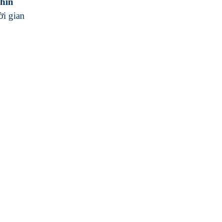
hìn
i gian