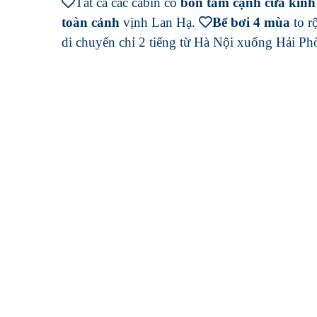
Tất cả các cabin có
bồn tắm cạnh cửa kính 
toàn cảnh
vịnh Lan Hạ.
Bể bơi 4 mùa
to r
di chuyển chỉ 2 tiếng từ Hà Nội xuống Hải P