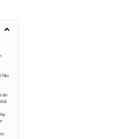
n
n tàu
i ăn
 khá
 Hạ
òn
ắm