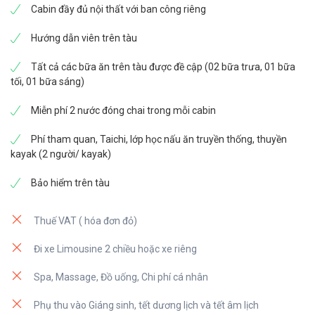
để thanh toán hóa đơn (nếu có) và trả phòng từ 9h15-
Cabin đầy đủ nội thất với ban công riêng
10h00. Quý khách ăn trưa sớm và tạm biệt thủy thủ
đoàn.
Hướng dẫn viên trên tàu
11:30: Tàu cập lại bến cảng Tuần Châu
Tất cả các bữa ăn trên tàu được đề cập (02 bữa trưa, 01 bữa
12:00: Lên xe trở về Hà Nội
Phòng Deluxe hướng biển giường đôi/ 2 giường đơn ở
tối, 01 bữa sáng)
14:30 – 15:00: Về đến Hà Nội. Kết thúc chuyến du lịch 2
Tầng 1
ngày 1 đêm trên du thuyền Magenta.
Miễn phí 2 nước đóng chai trong mỗi cabin
Tiện nghi tại chỗ
Truy Cập Internet, Phòng Không Hút Thuốc, Điều Hòa,
Phí tham quan, Taichi, lớp học nấu ăn truyền thống, thuyền
Bàn, Tủ Lạnh Mini, Điện Thoại, Tủ Lạnh, Nước đóng Chai,
kayak (2 người/ kayak)
Máy Pha Trà/ Cà Phê, Khu Vực Chỗ Ngồi, Két Sắt Trong
Phòng, Đồ Dùng Phòng Tắm, Máy Sấy Tóc, Vòi Hoa Sen
Bảo hiểm trên tàu
Thuế VAT ( hóa đơn đỏ)
Đi xe Limousine 2 chiều hoặc xe riêng
Spa, Massage, Đồ uống, Chi phí cá nhân
Phụ thu vào Giáng sinh, tết dương lịch và tết âm lịch