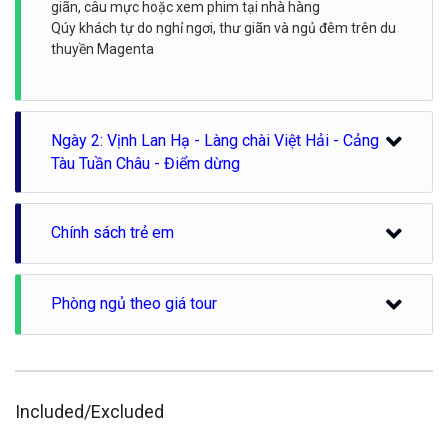
giãn, câu mực hoặc xem phim tại nhà hàng
Qúy khách tự do nghỉ ngơi, thư giãn và ngủ đêm trên du
thuyền Magenta
Ngày 2: Vịnh Lan Hạ - Làng chài Việt Hải - Cảng
Tàu Tuần Châu - Điểm dừng
6:30: Khởi đầu một ngày mới với bài tập Thái Cực Quyền
Chính sách trẻ em
trên boong tàu. Nếu thời tiết thuận lợi, quý khách có thể
vừa tắm nắng vừa ngắm cảnh bình minh trên sundeck.
Liên hệ để được tư vấn
7:00: Bữa sáng được phục vụ tại nhà hàng.
Phòng ngủ theo giá tour
7:45: Thăm làng chài Việt Hải, ngôi làng nằm trong
thung lũng của vườn Quốc gia Cát Bà. Quý khách dành
khoảng 30 phút để đi xe đạp, cảm nhận bầu không khí
yên bình của một trong những ngôi làng mang nét đặc
trưng của miền Bắc Việt Nam.
Included/Excluded
9:15: Trở lại Magenta Cruises – quý khách dành vài phút