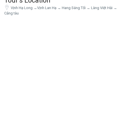
Tour's Location
Vịnh Hạ Long →Vịnh Lan Hạ → Hang Sáng Tối → Làng Việt Hải →
Cảng tàu