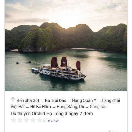
Bến phà Gót → Ba Trái Đào → Hang Quân Y → Làng chài
Việt Hải → Hồ Ba Hầm → Hang Sáng,Tối → Cảng tàu
Du thuyền Orchid Hạ Long 3 ngày 2 đêm
0 review