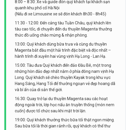
8:00 – 8:30: Xe và guide đón quý khách tại khách sạn
quanh khu phố cổ Hà Nội
(Nếu đi xe Limousine xe sẽ đón khách 8h30 - 8h45)
11:30 - 12:00: Đến cảng tàu Tuần Châu, quý khách lên
tàu cao tốc, di chuyển đến du thuyền Magenta thưởng
thức đồ uống chào mừng & nhận phòng.
13:00: Quý khách dùng bữa trưa và cùng du thuyền
Magenta bắt đầu một hải trình đặc biệt và độc nhất –
hành trình đi xuyên hai vùng vịnh Hạ Long - Lan Hạ.
15:00: Tàu đưa Quý khách đến đảo Đầu Bê, một trong
những hòn đảo đẹp nhất nằm ở phía đông nam vịnh Hạ
Long. Quý khách sẽ chèo thuyền Kayak trong khu vực
Hang Sáng, Hang Tối để thưởng ngoạn vẻ đẹp hoang dã
và bí ẩn của di sản thế giới.
16:30: Quay trở lại du thuyền Magenta sau các hoạt
động ngoài trời, lớp học nấu ăn truyền thống (món nem
cuốn) được tổ chức sau khi mặt trời lặn.
19:00: Quý khách thưởng thức bữa tối thật ngon miệng.
Sau bữa tối là thời gian rảnh rỗi, quý khách có thể thư