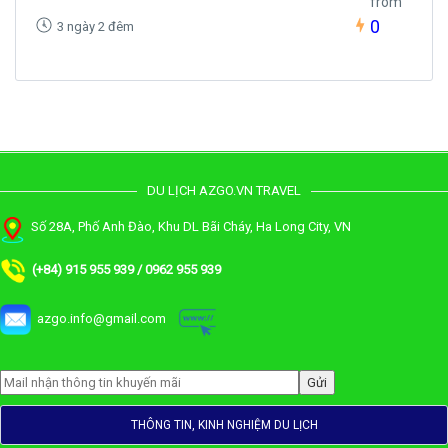
from
0
3 ngày 2 đêm
DU LỊCH AZGO.VN TRAVEL
Số 28A, Phố Anh Đào, Khu DL Bãi Cháy, Ha Long City, VN
(+84) 915 955 939 / 0962 955 939
azgo.info@gmail.com
THÔNG TIN, KINH NGHIỆM DU LỊCH