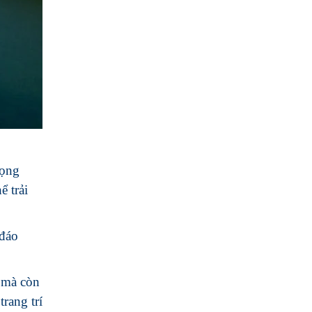
rọng
ể trải
 đáo
t mà còn
rang trí