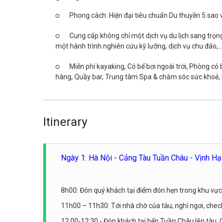
Phong cách: Hiện đại tiêu chuẩn Du thuyền 5 sao 
Cung cấp không chỉ một dịch vụ du lịch sang trọn
một hành trình nghiên cứu kỹ lưỡng, dịch vụ chu đáo,..
Miễn phí kayaking, Có bể bơi ngoài trời, Phòng có
hàng, Quầy bar, Trung tâm Spa & chăm sóc sức khoẻ, Ph
Itinerary
Ngày 1: Hà Nội - Cảng Tàu Tuần Châu - Vịnh Hạ
8h00: Đón quý khách tại điểm đón hẹn trong khu vực
11h00 – 11h30: Tới nhà chờ của tàu, nghỉ ngơi, check
12.00-12:30 - Đón khách tại bến Tuần Châu lên tàu.