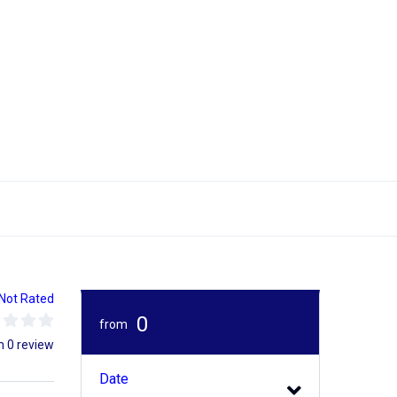
Not Rated
0
from
m 0 review
Date