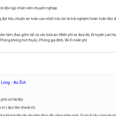
với đội ngũ nhân viên chuyên nghiệp
g đạt tiêu chuẩn an toàn cao nhất mà còn là trải nghiệm hoàn toàn độc đ
.
 bồn tắm, Bao gồm tất cả các bữa ăn, Miễn phí xe đưa đó, Đi tuyến Lan Hạ
òng không hút thuốc, Phòng gia đình, Wi-Fi miễn phí
 Long - Ao Ếch
 phố cổ Hà Nội
 in ( đọc tên check in)
 Quý khách lên tàu thưởng thức đồ uống chào mời. Quản lý tàu cùng Hướ