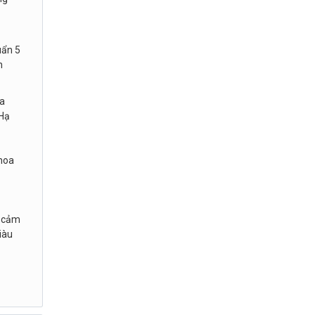
uẩn 5
n
ựa
 Hạ
 hoa
, cảm
iàu