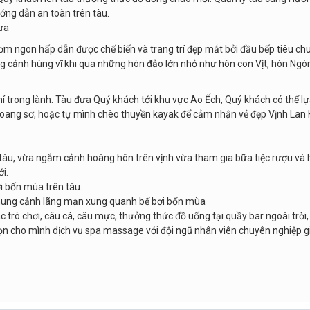
hướng dẫn an toàn trên tàu.
rưa
ơm ngon hấp dẫn được chế biến và trang trí đẹp mắt bởi đầu bếp tiêu ch
 cảnh hùng vĩ khi qua những hòn đảo lớn nhỏ như hòn con Vịt, hòn Ngó
hí trong lành. Tàu đưa Quý khách tới khu vực Ao Ếch, Quý khách có thể l
n, hoang sơ, hoặc tự mình chèo thuyền kayak để cảm nhận vẻ đẹp Vịnh Lan
tàu, vừa ngắm cảnh hoàng hôn trên vịnh vừa tham gia bữa tiệc rượu và
i.
ơi bốn mùa trên tàu.
khung cảnh lãng mạn xung quanh bể bơi bốn mùa
ác trò chơi, câu cá, câu mực, thưởng thức đồ uống tại quầy bar ngoài trời
ọn cho mình dịch vụ spa massage với đội ngũ nhân viên chuyên nghiệp g