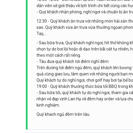
dẫn viên sẽ giới thiệu về lịch trình chi tiết cùng các 
- Quý khách nhận phòng, nghỉ ngơi và chuẩn bị ăn t
12:30 - Quý khách ăn trưa với những món hải sản th
sao. Quý khách vừa ăn trưa vừa thưởng ngọan phong
Tay,…
- Sau bữa trưa, Quý khách nghỉ ngơi, hít thở không k
chọn tự do bơi lội hoặc di dạo trên bãi cát tự nhiê
theo một cách rất riêng.
- Tàu đưa quý khách tới điêm nghỉ đêm
Trên đường tới điểm ngủ đêm, quý khách lên boong 
quả cùng giao lưu, làm quen với những người bạn mớ
Quý khách tự do nghỉ ngơi, chơi golf hay bơi tại bể b
19:00 - Quý khách thưởng thức bữa tối BBQ trong 
- Sau bữa tối, quý khách tự do nghỉ ngơi, tham gia c
nhận vẻ đẹp vịnh Lan Hạ về đêm hay order và lựa ch
kinh nghiệm.
Quý khach ngủ đêm trên tàu.