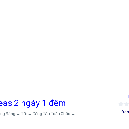
Seas 2 ngày 1 đêm
fro
ang Sáng → Tối → Cảng Tàu Tuần Châu →