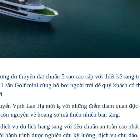
ững du thuyền đạt chuẩn 5 sao cao cấp với thiết kế sang t
ị 1 sân Golf mini cùng hồ bơi ngoài trời để quý khách có th
i
 tuyến Vịnh Lan Hạ mới lạ với những điểm tham quan độc
 còn nguyên vẻ hoang sơ mà thiên nhiên ban tặng.
ịch vụ du lịch hạng sang với tiêu chuẩn an toàn cao nhấ
i hành trình được nghiên cứu kỹ lưỡng, dịch vụ chu đáo, t