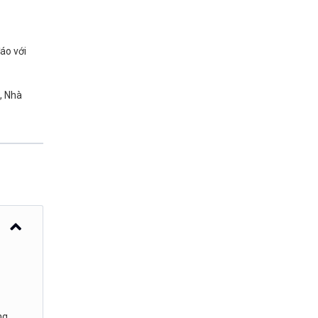
áo với
, Nhà
ng