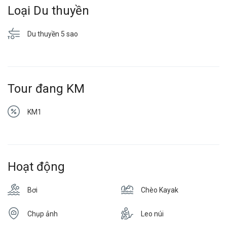
Loại Du thuyền
Du thuyền 5 sao
Tour đang KM
KM1
Hoạt động
Bơi
Chèo Kayak
Chụp ảnh
Leo núi