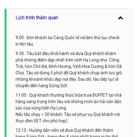
Lịch trình thăm quan
9.00 : Đón khách tại Cảng Quốc tế và làm thủ tục check
in lên tàu.
9.30 : Tàu bắt đầu khởi hành và đưa Quý khách khám
phá những điểm đẹp nhất trên vịnh Hạ Long như: Cổng
Trời, hòn Chó Đá, Đỉnh Hương, Vịnh Hoa Cương & hòn Gà
Chọi. Tàu sẽ dừng 5 phút để Quý khách chụp ảnh lưu giữ
những khoảnh khắc đẹp nơi đây. Sau đó, tàu tiếp tục di
chuyển đến hang Sửng Sốt.
11.00 : Quý khách thưởng thức bữa trưa BUFFET tại nhà
hàng sang trọng trên tàu với những món ăn hải sản đặc
sắc của vùng biển Hạ Long.
Nếu tàu chạy < 30 khách: Tàu sẽ phục vụ Quý khách với
thực đơn SET cho phù hợp)
12.15 : Hướng dẫn viên sẽ đưa Quý khách đến thăm
hang Sửng Sốt - hang đẹp & rộng nhất trong quần thể