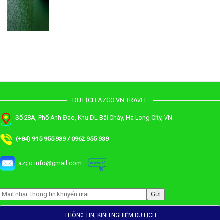
DU LỊCH AZGO.VN TRAVEL
Số 28A, Phố Anh Đào, Khu DL Bãi Cháy, Ha Long City, VN
(+84) 915 955 939 / 0962 955 939
azgo.info@gmail.com
THÔNG TIN, KINH NGHIỆM DU LỊCH