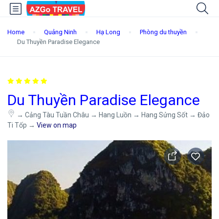
Home
Quảng Ninh
Hạ Long
Phòng du thuyền
Du Thuyền Paradise Elegance
Du Thuyền Paradise Elegance
→ Cảng Tàu Tuần Châu → Hang Luồn → Hang Sửng Sốt → Đảo
Ti Tốp →
View on map