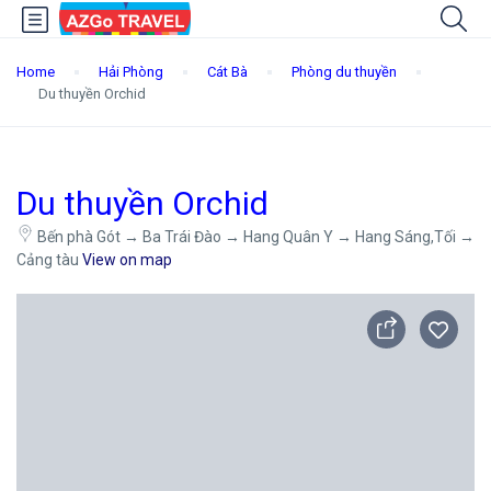
Home
Hải Phòng
Cát Bà
Phòng du thuyền
Du thuyền Orchid
Du thuyền Orchid
Bến phà Gót → Ba Trái Đào → Hang Quân Y → Hang Sáng,Tối →
Cảng tàu
View on map