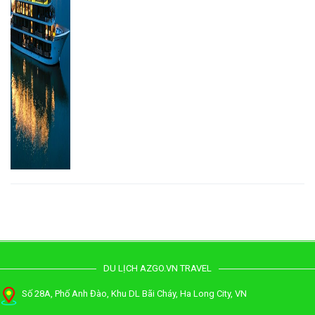
DU LỊCH AZGO.VN TRAVEL
Số 28A, Phố Anh Đào, Khu DL Bãi Cháy, Ha Long City, VN