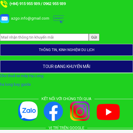
(+84) 915 955 939 / 0962 955 939
azgo.info@gmail.com
THÔNG TIN, KINH NGHIỆM DU LỊCH
TOUR ĐANG KHUYẾN MÃI
Cho thuê xe máy Hạ Long
ha long bay guide
KẾT NỐI VỚI CHÚNG TÔI QUA
VỊ TRÍ TRÊN GOOGLE