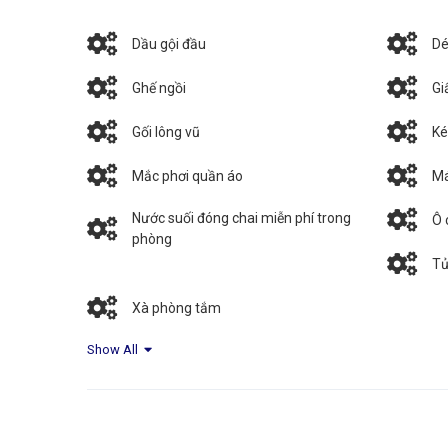
Dầu gội đầu
Dé
Ghế ngồi
Gi
Gối lông vũ
Ké
Mắc phơi quần áo
Má
Nước suối đóng chai miễn phí trong
Ô 
phòng
Tủ
Xà phòng tắm
Show All