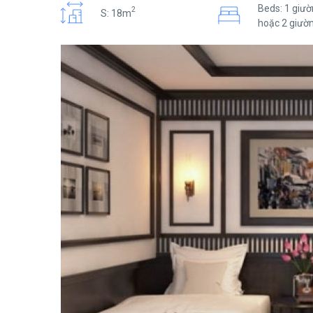
Beds: 1 giườ
2
S: 18m
hoặc 2 giườ