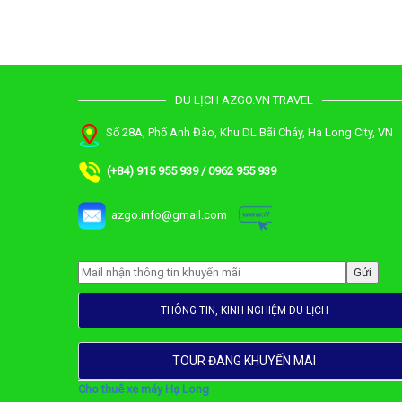
DU LỊCH AZGO.VN TRAVEL
Số 28A, Phố Anh Đào, Khu DL Bãi Cháy, Ha Long City, VN
(+84) 915 955 939 / 0962 955 939
azgo.info@gmail.com
THÔNG TIN, KINH NGHIỆM DU LỊCH
TOUR ĐANG KHUYẾN MÃI
Cho thuê xe máy Hạ Long