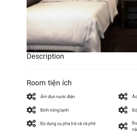
Description
Room tiện ích
Ấm đun nước điện
Áo
Bình nóng lạnh
Bộ
Bu
Bộ dụng cụ pha trà và cà phê
n