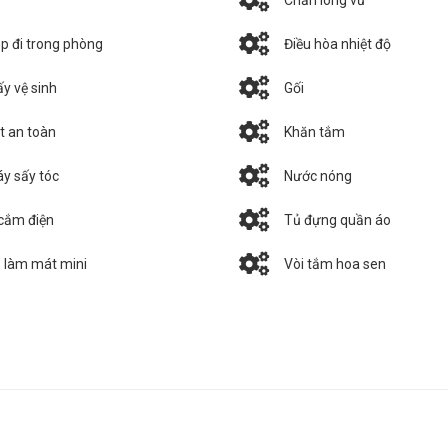
p đi trong phòng
Điều hòa nhiệt độ
ấy vệ sinh
Gối
t an toàn
Khăn tắm
y sấy tóc
Nước nóng
cắm điện
Tủ đựng quần áo
 làm mát mini
Vòi tắm hoa sen