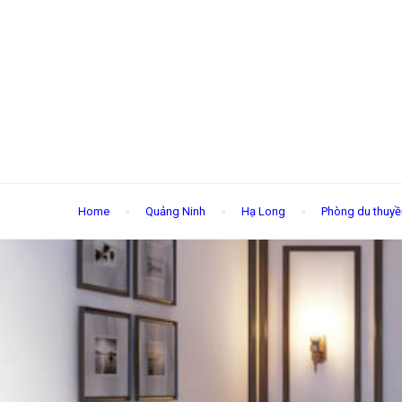
Home
Quảng Ninh
Hạ Long
Phòng du thuyề