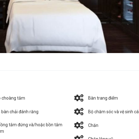
 choàng tắm
Bàn trang điểm
 bàn chải đánh răng
Bộ chăm sóc và vệ sinh c
ồng tắm đứng và/hoặc bồn tắm
Chăn
ằm
Chăn lông vũ