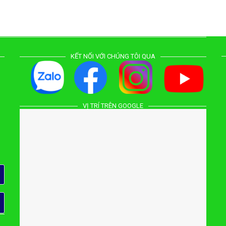
KẾT NỐI VỚI CHÚNG TÔI QUA
VỊ TRÍ TRÊN GOOGLE